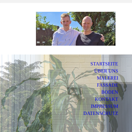
STARTSEITE
ÜBER UNS
MALEREI
FASSADE
BODEN
KONTAKT
IMPRESSUM
DATENSCHUTZ