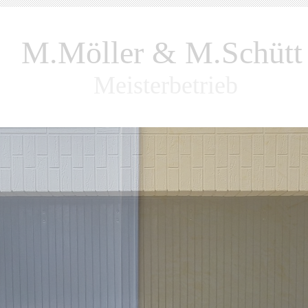
M.Möller & M.Schütt
Meisterbetrieb